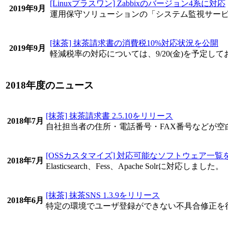
[Linuxプラスワン] Zabbixのバージョン4系に対応
2019年9月
運用保守ソリューションの「システム監視サービス」がZa
[抹茶] 抹茶請求書の消費税10%対応状況を公開
2019年9月
軽減税率の対応については、9/20(金)を予定し
2018年度のニュース
[抹茶] 抹茶請求書 2.5.10をリリース
2018年7月
自社担当者の住所・電話番号・FAX番号などが空
[OSSカスタマイズ] 対応可能なソフトウェア一覧
2018年7月
Elasticsearch、Fess、Apache Solrに対応しました。
[抹茶] 抹茶SNS 1.3.9をリリース
2018年6月
特定の環境でユーザ登録ができない不具合修正を