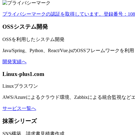
プライバシーマークの認証を取得しています。登録番号：1082374
OSS
システム開発
OSSを利用したシステム開発
Java/Spring、Python、React/Vue.jsのOSSフ
開発実績へ
Linux-
plus1.com
Linuxプラスワン
AWS/Azureによるクラウド環境、Zabbixによる統合監視
サービス一覧へ
抹茶
シリーズ
SNS構築、請求書見積書作成